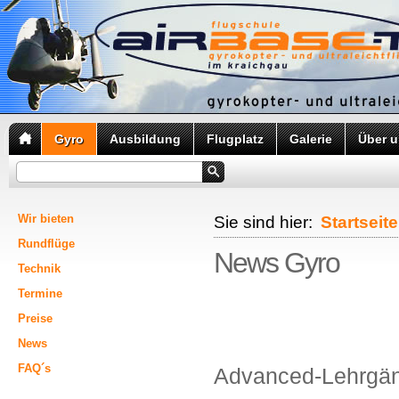
Gyro
Ausbildung
Flugplatz
Galerie
Über 
Wir bieten
Sie sind hier:
Startseite
Rundflüge
News Gyro
Technik
Termine
Preise
News
FAQ´s
Advanced-Lehrgä